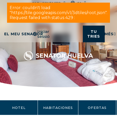
CA
FAQ
CONTACTO
Iniciar
TU
EL MEU SENADOR
MÉS
sessió
TRIES
HOTEL
HABITACIONES
OFERTAS