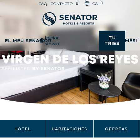
CA
FAQ
CONTACTO
Iniciar
TU
EL MEU SENADOR
MÉS
sessió
TRIES
HOTEL
HABITACIONES
OFERTAS