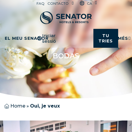
CA
FAQ
CONTACTO
Iniciar
TU
EL MEU SENADOR
MÉS
sessió
TRIES
BODAS
Home
»
Oui, je veux