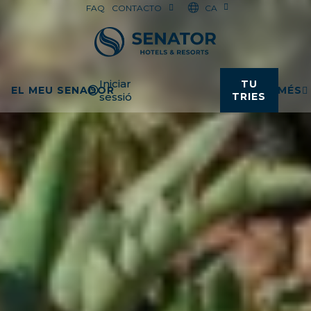
CA
FAQ
CONTACTO
Iniciar
TU
EL MEU SENADOR
MÉS
sessió
TRIES