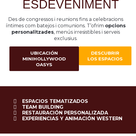
ESDEVENIMENT
Des de congressos i reunions fins a celebracions
íntimes com batejos i comunions. T’ofrim
opcions
personalitzades
, menús irresistibles i serveis
exclusius.
UBICACIÓN
DESCUBRIR
MINIHOLLYWOOD
LOS ESPACIOS
OASYS
ESPACIOS TEMATIZADOS
TEAM BUILDING
RESTAURACIÓN PERSONALIZADA
EXPERIENCIAS Y ANIMACIÓN WESTERN