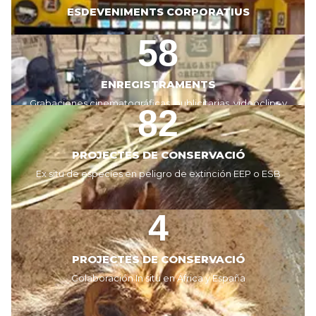
ESDEVENIMENTS CORPORATIUS
58
ENREGISTRAMENTS
Grabaciones cinematográficas, publicitarias, videoclips y
82
sesiones fotográficas
PROJECTES DE CONSERVACIÓ
Ex situ de especies en peligro de extinción EEP o ESB
4
PROJECTES DE CONSERVACIÓ
Colaboración In situ en África y España