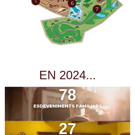
Restaurante Arizona
1
Museo de Carros
6
Restaurante Okavango
7
EN 2024...
78
ESDEVENIMENTS FAMILIARS
27