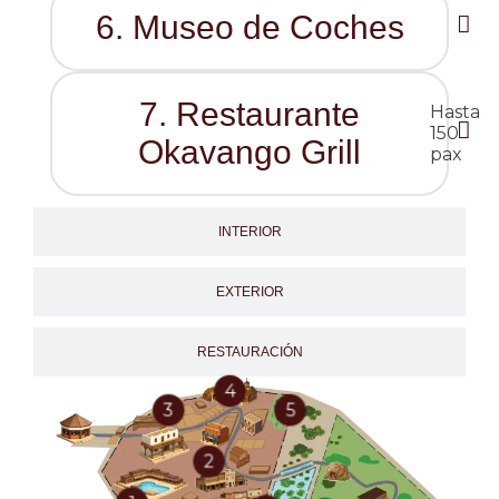
6. Museo de Coches
7. Restaurante
Hasta
150
Okavango Grill
pax
INTERIOR
EXTERIOR
RESTAURACIÓN
La Capilla
4
Zona BBQ
El Rancho
3
5
Saloon The Yellow Rose
2