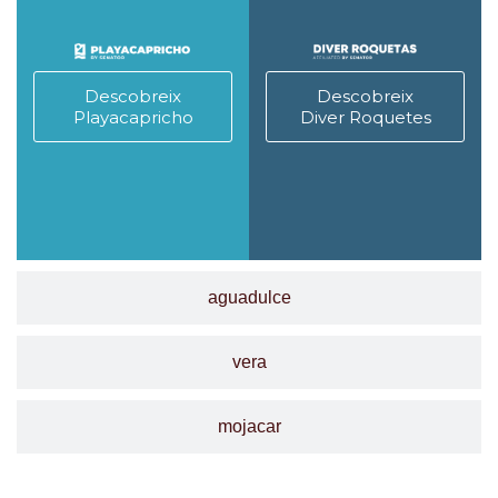
Descobreix
Descobreix
Playacapricho
Diver Roquetes
aguadulce
vera
mojacar