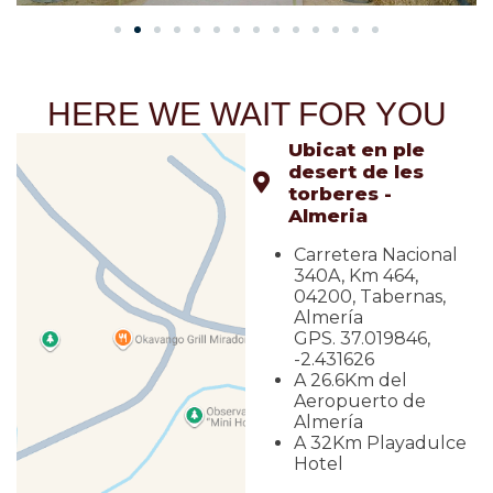
HERE WE WAIT FOR YOU
Ubicat en ple
desert de les
torberes -
Almeria
Carretera Nacional
340A, Km 464,
04200, Tabernas,
Almería
GPS. 37.019846,
-2.431626
A 26.6Km del
Aeropuerto de
Almería
A 32Km Playadulce
Hotel