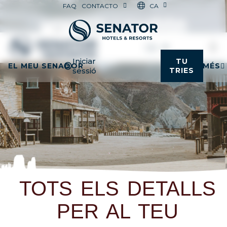
CA
FAQ
CONTACTO
CA
Iniciar
TU
EL MEU SENADOR
MÉS
sessió
TRIES
TOTS ELS DETALLS
PER AL TEU