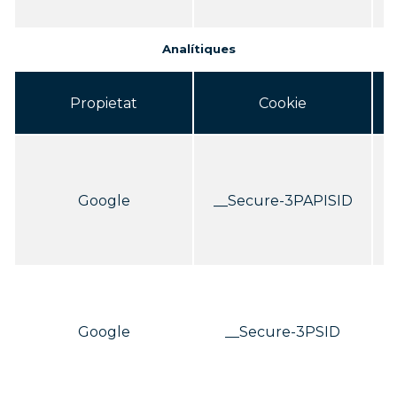
Analítiques
Propietat
Cookie
s
Google
__Secure-3PAPISID
re
s
Google
__Secure-3PSID
re