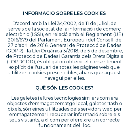
INFORMACIÓ SOBRE LES COOKIES
D'acord amb la Llei 34/2002, de 11 de juliol, de
serveis de la societat de la informació i de comerç
electrònic (LSSI), en relació amb el Reglament (UE)
2016/679 del Parlament Europeu i del Consell, de
27 d'abril de 2016, General de Protecció de Dades
(GDPR) i la Llei Orgànica 3/2018, de 5 de desembre,
de Protecció de Dades i Garantia dels Drets Digitals
(LOPDGDD), és obligatori obtenir el consentiment
explícit de l'usuari de totes les pàgines web que
utilitzen cookies prescindibles, abans que aquest
navegui per elles.
QUÈ SÓN LES COOKIES?
Les galetes i altres tecnologies similars com ara
objectes d'emmagatzematge local, galetes flash o
píxels, són eines utilitzades pels servidors web per
emmagatzemar i recuperar informació sobre els
seus visitants, així com per ofereixre un correcte
funcionament del lloc.