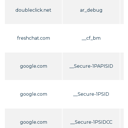
C
doubleclick.net
ar_debug
C
freshchat.com
__cf_bm
C
google.com
__Secure-1PAPISID
C
google.com
__Secure-1PSID
C
google.com
__Secure-1PSIDCC