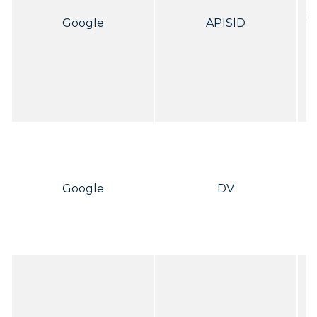
n
Google
APISID
ho
b
u
Google
DV
t
l