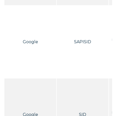
n
Google
SAPISID
ho
b
n
Google
SID