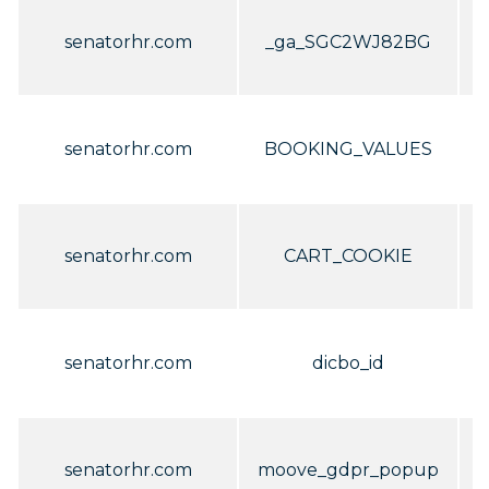
C
senatorhr.com
_ga_SGC2WJ82BG
C
senatorhr.com
BOOKING_VALUES
C
senatorhr.com
CART_COOKIE
C
senatorhr.com
dicbo_id
C
senatorhr.com
moove_gdpr_popup