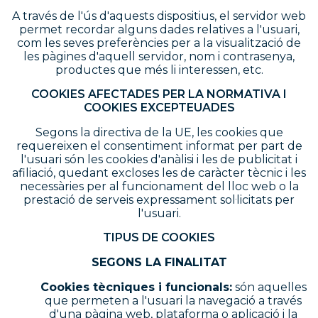
A través de l'ús d'aquests dispositius, el servidor web
permet recordar alguns dades relatives a l'usuari,
com les seves preferències per a la visualització de
les pàgines d'aquell servidor, nom i contrasenya,
productes que més li interessen, etc.
COOKIES AFECTADES PER LA NORMATIVA I
COOKIES EXCEPTEUADES
Segons la directiva de la UE, les cookies que
requereixen el consentiment informat per part de
l'usuari són les cookies d'anàlisi i les de publicitat i
afiliació, quedant excloses les de caràcter tècnic i les
necessàries per al funcionament del lloc web o la
prestació de serveis expressament sol·licitats per
l'usuari.
TIPUS DE COOKIES
SEGONS LA FINALITAT
Cookies tècniques i funcionals:
són aquelles
que permeten a l'usuari la navegació a través
d'una pàgina web, plataforma o aplicació i la