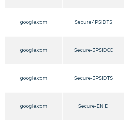
C
google.com
__Secure-1PSIDTS
C
google.com
__Secure-3PSIDCC
C
google.com
__Secure-3PSIDTS
C
google.com
__Secure-ENID
C