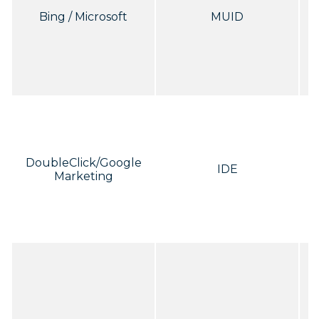
Bing / Microsoft
MUID
p
E
p
DoubleClick/Google
IDE
Marketing
D