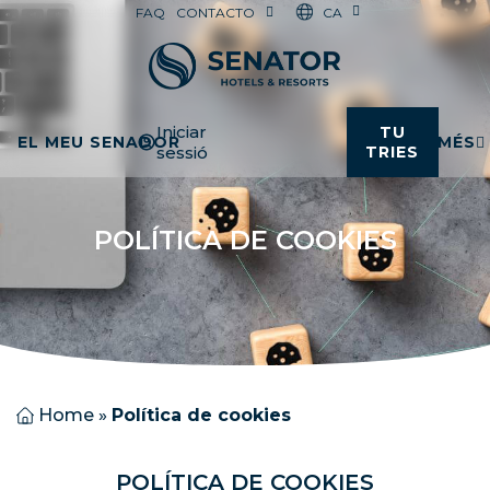
CA
FAQ
CONTACTO
Iniciar
TU
EL MEU SENADOR
MÉS
sessió
TRIES
POLÍTICA DE COOKIES
Home
»
Política de cookies
POLÍTICA DE COOKIES