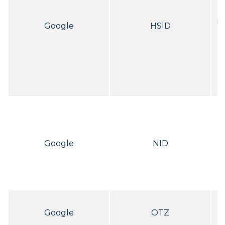
n
Google
HSID
ho
b
u
Google
NID
t
l
A
Google
OTZ
l