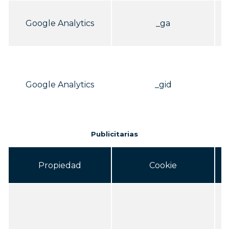
Google Analytics
_ga
i
i
Google Analytics
_gid
Publicitarias
Propiedad
Cookie
ú