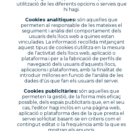
utilització de les diferents opcions o serveis que
hi hagi.
Cookies analítiques:
són aquelles que
permeten al responsable de les mateixes el
seguiment i anàlisi del comportament dels
usuaris dels llocs web a quines estan
vinculades. La informació recollida mitjançant
aquest tipus de cookies s'utilitza en la mesura
de l'activitat dels llocs web, aplicació o
plataforma i per a la fabricació de perfils de
navegació dels usuaris d'aquests llocs,
aplicacions i plataformes, amb la finalitat de
introduir millores en funció de l'anàlisi de les
dades d'ús que fan els usuaris del servei.
Cookies publicitàries:
són aquelles que
permeten la gestió, de la forma més eficaç
possible, dels espais publicitaris que, en el seu
cas, l'editor hagi inclòs en una pàgina web,
aplicació o plataforma des de la que presta el
servei sol·licitat basant-se en criteris com el
contingut editat o la freqüència amb la que es
mostran els anuncis.