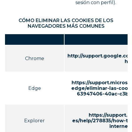
sesión con perfil).
CÓMO ELIMINAR LAS COOKIES DE LOS
NAVEGADORES MÁS COMUNES
http://support.google.c
Chrome
hl
https://support.microso
Edge
edge/eliminar-las-cook
63947406-40ac-c3b8
https://support.
Explorer
es/help/278835/how-to-
internet