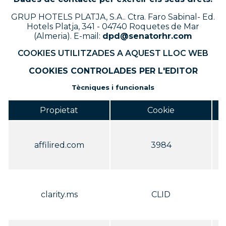
GRUP HOTELS PLATJA, S.A.. Ctra. Faro Sabinal- Ed.
Hotels Platja, 341 - 04740 Roquetes de Mar
(Almeria). E-mail:
dpd@senatorhr.com
COOKIES UTILITZADES A AQUEST LLOC WEB
COOKIES CONTROLADES PER L'EDITOR
Tècniques i funcionals
Propietat
Cookie
C
affilired.com
3984
C
clarity.ms
CLID