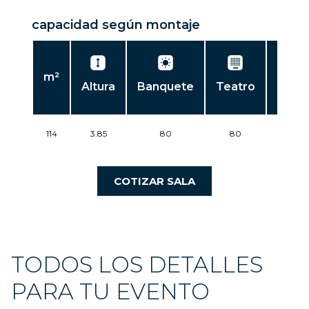
capacidad según montaje
m²
Altura
Banquete
Teatro
Escue
114
3.85
80
80
50
COTIZAR SALA
TODOS LOS DETALLES
PARA TU EVENTO