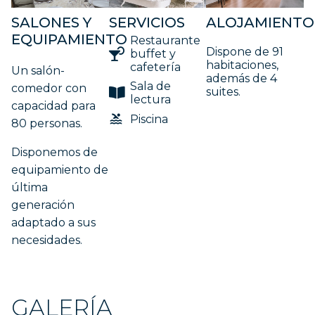
SALONES Y
SERVICIOS
ALOJAMIENTO
EQUIPAMIENTO
Restaurante
Dispone de 91
buffet y
habitaciones,
cafetería
Un salón-
además de 4
Sala de
comedor con
suites.
lectura
capacidad para
Piscina
80 personas.
Disponemos de
equipamiento de
última
generación
adaptado a sus
necesidades.
GALERÍA