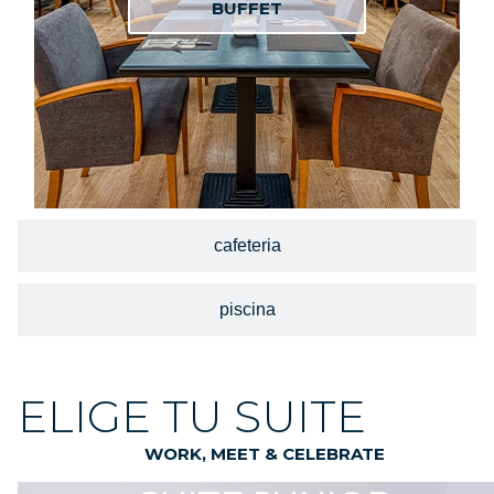
BUFFET
BUFFET
BUFFET
BUFFET
BUFFET
BUFFET
cafeteria
piscina
ELIGE TU SUITE
WORK, MEET & CELEBRATE