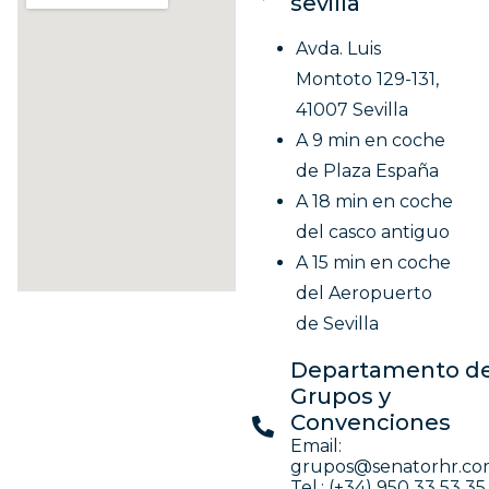
sevilla
Avda. Luis
Montoto 129-131,
41007 Sevilla
A 9 min en coche
de Plaza España
A 18 min en coche
del casco antiguo
A 15 min en coche
del Aeropuerto
de Sevilla
Departamento d
Grupos y
Convenciones
Email:
grupos@senatorhr.c
Tel.: (+34) 950 33 53 35