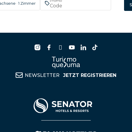
Promo
achsene · 1 Zimmer
NEWSLETTER
JETZT REGISTRIEREN