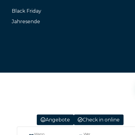
Black Friday
Jahresende
Angebote
Check in online
o
Wann
Wer