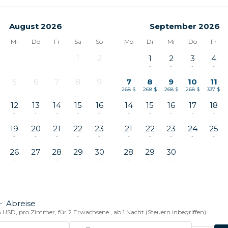
August 2026
September 2026
Mi
Do
Fr
Sa
So
Mo
Di
Mi
Do
Fr
1
2
1
2
3
4
-
-
-
-
-
-
5
6
7
8
9
7
8
9
10
11
-
-
-
-
-
268 $
268 $
268 $
268 $
337 $
12
13
14
15
16
14
15
16
17
18
-
-
-
-
-
-
-
-
-
-
19
20
21
22
23
21
22
23
24
25
-
-
-
-
-
-
-
-
-
-
26
27
28
29
30
28
29
30
-
-
-
-
-
-
-
-
—
Abreise
n USD, pro Zimmer, für 2 Erwachsene , ab 1 Nacht (Steuern inbegriffen)