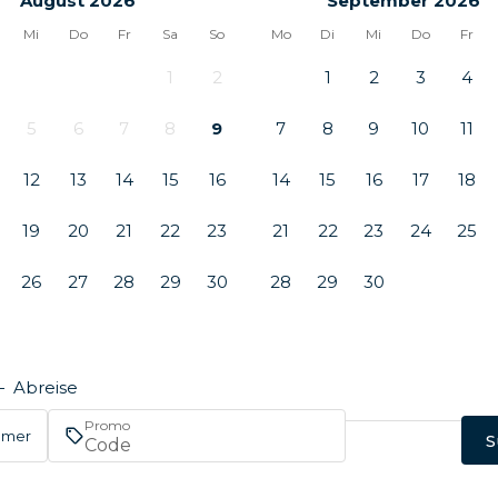
August 2026
September 2026
Mi
Do
Fr
Sa
So
Mo
Di
Mi
Do
Fr
1
2
1
2
3
4
5
6
7
8
9
7
8
9
10
11
12
13
14
15
16
14
15
16
17
18
19
20
21
22
23
21
22
23
24
25
26
27
28
29
30
28
29
30
—
Abreise
Promo
immer
S