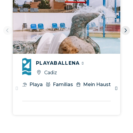
PLAYABALLENA
Cadiz
Playa
Familias
Mein Haustier
To