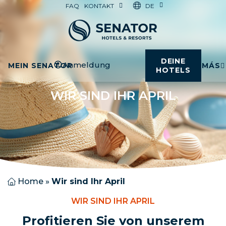
DE
FAQ
KONTAKT
DEINE
Anmeldung
MEIN SENATOR
MÁS
HOTELS
WIR SIND IHR APRIL
Home
»
Wir sind Ihr April
WIR SIND IHR APRIL
Profitieren Sie von unserem