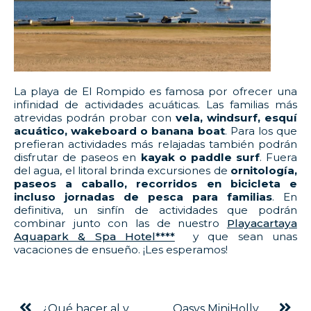
La playa de El Rompido es famosa por ofrecer una
infinidad de actividades acuáticas. Las familias más
atrevidas podrán probar con
vela, windsurf, esquí
acuático, wakeboard o banana boat
. Para los que
prefieran actividades más relajadas también podrán
disfrutar de paseos en
kayak o paddle surf
. Fuera
del agua, el litoral brinda excursiones de
ornitología,
paseos a caballo, recorridos en bicicleta e
incluso jornadas de pesca para familias
. En
definitiva, un sinfín de actividades que podrán
combinar junto con las de nuestro
Playacartaya
Aquapark & Spa Hotel****
y que sean unas
vacaciones de ensueño. ¡Les esperamos!
¿Qué hacer al viajar con adolescentes?
Oasys MiniHollywood llega a un acuerdo de colaboración con la A.D. Parador