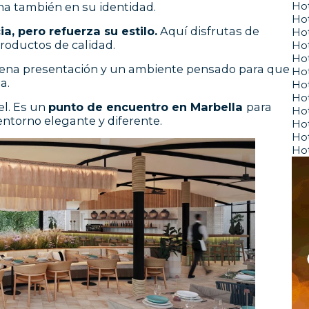
Hot
na también en su identidad.
Ho
, pero refuerza su estilo.
Aquí disfrutas de
Hot
roductos de calidad.
Ho
Ho
uena presentación y un ambiente pensado para que
Hot
a.
Hot
Hot
el. Es un
punto de encuentro en Marbella
para
Hot
ntorno elegante y diferente.
Ho
Hot
Hot