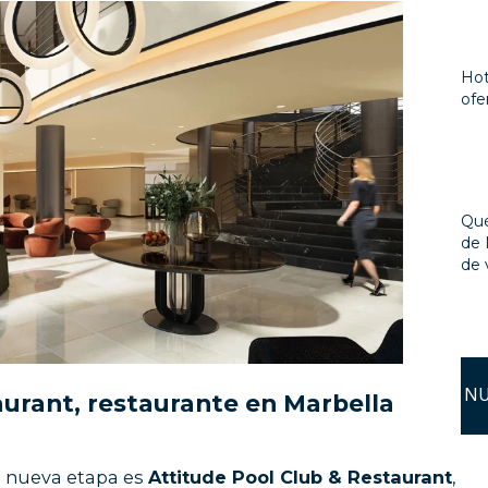
Hot
ofe
Qué
de 
de 
NU
aurant, restaurante en Marbella
a nueva etapa es
Attitude Pool Club & Restaurant
,