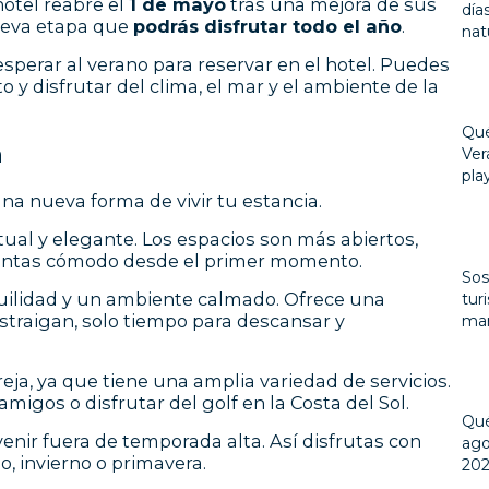
 hotel reabre el
1 de mayo
tras una mejora de sus
día
nueva etapa que
podrás disfrutar todo el año
.
nat
esperar al verano para reservar en el hotel. Puedes
 y disfrutar del clima, el mar y el ambiente de la
Qué
a
Ver
pla
na nueva forma de vivir tu estancia.
tual y elegante. Los espacios son más abiertos,
ientas cómodo desde el primer momento.
Sos
nquilidad y un ambiente calmado. Ofrece una
tur
istraigan, solo tiempo para descansar y
mar
ja, ya que tiene una amplia variedad de servicios.
igos o disfrutar del golf en la Costa del Sol.
Qué
venir fuera de temporada alta. Así disfrutas con
ago
, invierno o primavera.
20