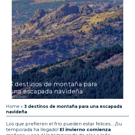
3 destinos de montaña para
una escapada navideña
20/12/2022
Home
»
3 destinos de montaña para una escapada
navideña
Los que prefieren el frío pueden estar felices… ¡Su
temporada ha llegado!
El
invierno
comienza