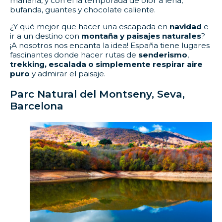
mañana, y con él la temporada de olor a leña,
bufanda, guantes y chocolate caliente.
¿Y qué mejor que hacer una escapada en
navidad
e
ir a un destino con
montaña
y
paisajes naturales
?
¡A nosotros nos encanta la idea! España tiene lugares
fascinantes donde hacer rutas de
senderismo
,
trekking, escalada o simplemente respirar aire
puro
y admirar el paisaje.
Parc Natural del Montseny, Seva,
Barcelona