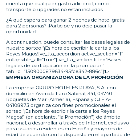
cuenta que cualquier gasto adicional, como
transporte o upgrades no están incluidos.
¿A qué espera para ganar 2 noches de hotel gratis
para 2 personas? ¡Participe y no deje pasar la
oportunidad!
A continuación, puede consultar las bases legales de
nuestro sorteo “¡Es hora de escribir la carta a los
Reyes Magos![vc_tta_accordion active_section=”1″
collapsible_all=”true”][vc_tta_section title=”Bases
legales de participación en la promoción”
tab_id=”1509000879634-95fce342-886c”]
1.-
EMPRESA ORGANIZADORA DE LA PROMOCIÓN
La empresa GRUPO HOTELES PLAYA, S.A. con
domicilio en Avenida Faro Sabinal, 341, 04740
Roquetas de Mar (Almería), España y C.I.F A-
04108973 organiza con fines promocionales el
sorteo “¡Es hora de escribir la carta a los Reyes
Magos!” (en adelante, “la Promoción”) de ámbito
nacional, a desarrollar a través de Internet, exclusivo
para usuarios residentes en España y mayores de
edad de acuerdo con lo dispuesto en el apartado de