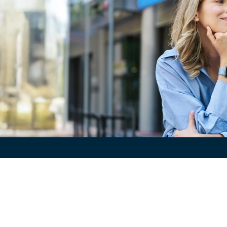
H
Todo empiez