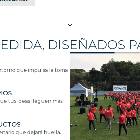
EDIDA, DISEÑADOS P
entorno que impulsa la toma
RIOS
ue tus ideas lleguen más
UCTOS
enario que dejará huella.