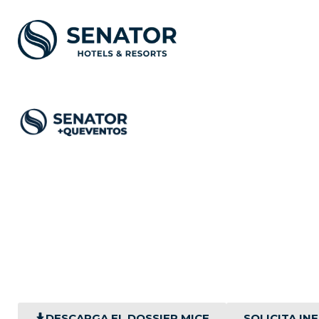
TU EVENTO COR
Espacios versátiles, tecnol
DESCARGA EL DOSSIER MICE
SOLICITA I