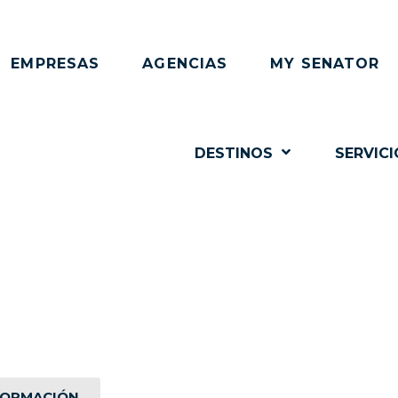
EMPRESAS
AGENCIAS
MY SENATOR
DESTINOS
SERVICI
PORATIVO, DISEÑADO
ogía de vanguardia y una atención personalizada que supe
NFORMACIÓN