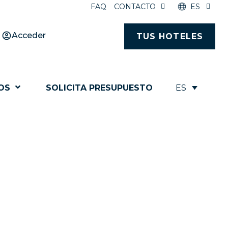
FAQ
CONTACTO
ES
Acceder
TUS HOTELES
ES
OS
SOLICITA PRESUPUESTO
 PARA EL ÉXITO
rará todas tus expectativas.