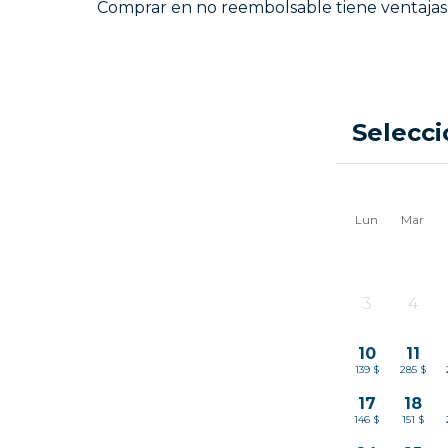
Comprar en no reembolsable tiene ventajas
Selecci
Lun
Mar
3
4
-
-
10
11
139 $
285 $
17
18
146 $
151 $