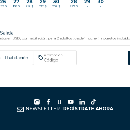
26
27
28
29
30
28
29
30
192 $
158 $
212 $
212 $
202 $
277 $
-
-
Salida
dos en USD, por habitación, para 2 adultos , desde 1 noche (Impuestos incluido
Promoción
 · 1 habitación
NEWSLETTER
REGÍSTRATE AHORA