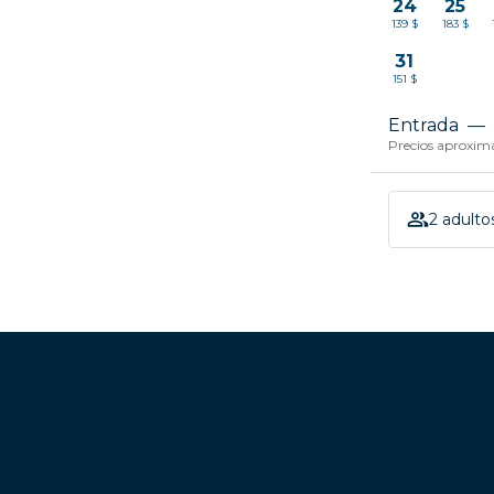
24
25
139 $
183 $
31
151 $
Entrada
—
Precios aproxima
2 adultos