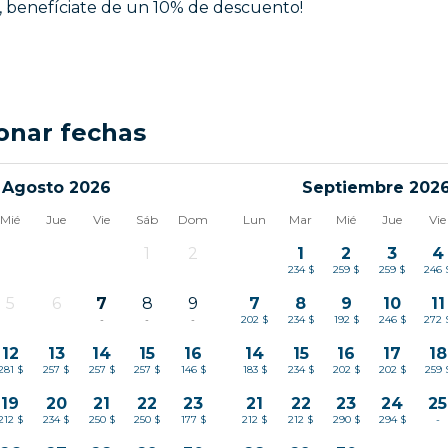
, benefíciate de un 10% de descuento!
onar fechas
Agosto 2026
Septiembre 202
Mié
Jue
Vie
Sáb
Dom
Lun
Mar
Mié
Jue
Vie
1
2
1
2
3
4
-
-
234 $
259 $
259 $
246 
5
6
7
8
9
7
8
9
10
11
-
-
-
-
-
202 $
234 $
192 $
246 $
272 
12
13
14
15
16
14
15
16
17
18
281 $
257 $
257 $
257 $
146 $
183 $
234 $
202 $
202 $
259 
19
20
21
22
23
21
22
23
24
25
212 $
234 $
250 $
250 $
177 $
212 $
212 $
290 $
294 $
-