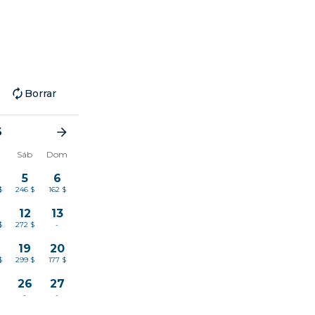
Borrar
6
Sáb
Dom
5
6
$
246 $
162 $
12
13
$
272 $
-
19
20
$
299 $
177 $
26
27
-
-