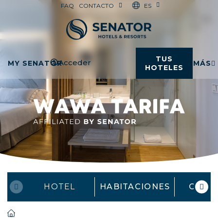
ES
FAQ
CONTACTO
TUS
Acceder
MY SENATOR
MÁS
HOTELES
HOTEL
HABITACIONES
OFER