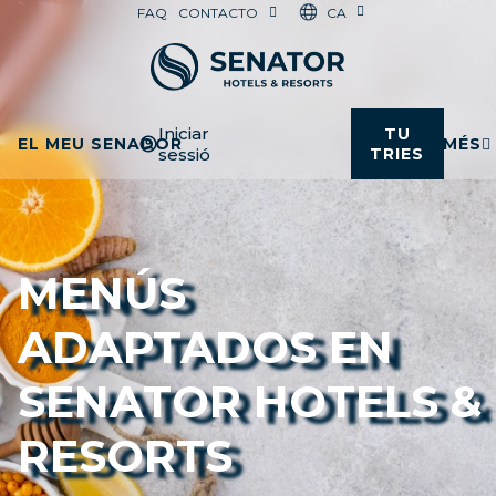
CA
FAQ
CONTACTO
Iniciar
TU
EL MEU SENADOR
MÉS
sessió
TRIES
MENÚS
ADAPTADOS EN
SENATOR HOTELS &
RESORTS