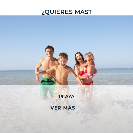
¿
Q
U
I
E
R
E
S
M
Á
S
?
PLAYA
VER MÁS