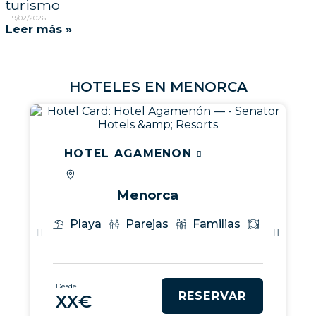
turismo
19/02/2026
Leer más »
H
O
T
E
L
E
S
E
N
M
E
N
O
R
C
A
HOTEL AGAMENON
Menorca
Playa
Parejas
Familias
Gastron
Desde
RESERVAR
XX€