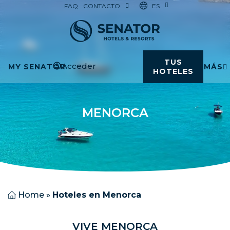
ES
FAQ
CONTACTO
TUS
Acceder
MY SENATOR
MÁS
HOTELES
MENORCA
Home
»
Hoteles en Menorca
V
I
V
E
M
E
N
O
R
C
A