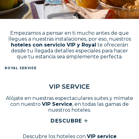
Empezamos a pensar en ti mucho antes de que
llegues a nuestras instalaciones, por eso, nuestros
hoteles con servicio VIP y Royal
te ofrecerán
desde tu llegada detalles especiales para hacer
que tu estancia sea simplemente perfecta.
ROYAL SERVICE
V
I
P
S
E
R
V
I
C
E
Alójate en nuestras espectaculares suites y mímate
con nuestro
VIP Service
, en todas las gamas de
nuestros hoteles.
DESCUBRE
Descubre los hoteles con
VIP service