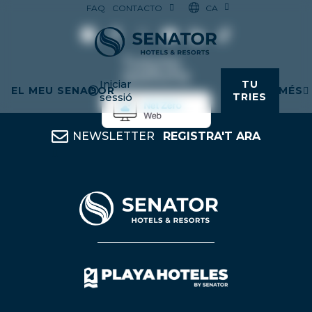
CA
FAQ
CONTACTO
Iniciar
TU
EL MEU SENADOR
MÉS
sessió
TRIES
NEWSLETTER
REGISTRA'T ARA