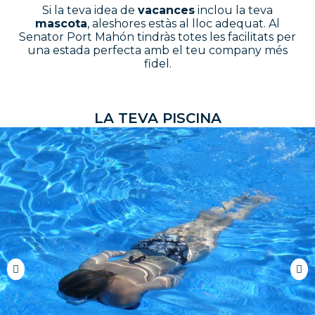
Si la teva idea de
vacances
inclou la teva
mascota
, aleshores estàs al lloc adequat. Al
Senator Port Mahón tindràs totes les facilitats per
una estada perfecta amb el teu company més
fidel.
L
A
T
E
V
A
P
I
S
C
I
N
A