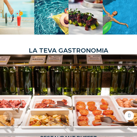
L
A
T
E
V
A
G
A
S
T
R
O
N
O
M
I
A