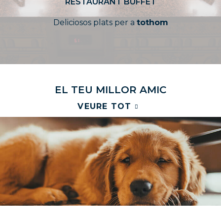
RESTAURANT BUFFET
Deliciosos plats per a
tothom
E
L
T
E
U
M
I
L
L
O
R
A
M
I
C
VEURE TOT