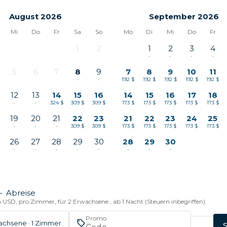
August 2026
September 2026
Mi
Do
Fr
Sa
So
Mo
Di
Mi
Do
Fr
1
2
1
2
3
4
-
-
-
-
-
-
5
6
7
8
9
7
8
9
10
11
-
-
-
-
-
192 $
192 $
192 $
192 $
192 $
12
13
14
15
16
14
15
16
17
18
-
-
324 $
309 $
309 $
173 $
173 $
173 $
173 $
173 $
19
20
21
22
23
21
22
23
24
25
-
-
-
309 $
309 $
173 $
173 $
173 $
173 $
173 $
26
27
28
29
30
28
29
30
-
-
-
-
-
-
-
-
—
Abreise
n USD, pro Zimmer, für 2 Erwachsene , ab 1 Nacht (Steuern inbegriffen)
Promo
achsene · 1 Zimmer