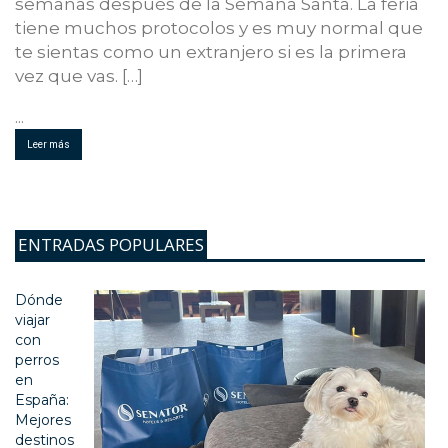
semanas después de la Semana Santa. La feria
tiene muchos protocolos y es muy normal que
te sientas como un extranjero si es la primera
vez que vas. […]
...
Leer más
ENTRADAS POPULARES
Dónde
viajar
con
perros
en
España:
Mejores
destinos