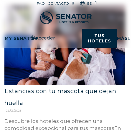
ES
FAQ
CONTACTO
TUS
Acceder
MY SENATOR
MÁS
HOTELES
Estancias con tu mascota que dejan
huella
26/05/2023
Descubre los hoteles que ofrecen una
comodidad excepcional para tus mascotasEn