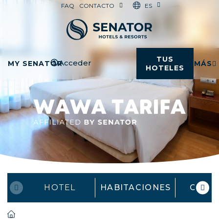
ES
FAQ
CONTACTO
TUS
Acceder
MY SENATOR
MÁS
HOTELES
HOTEL
HABITACIONES
OFER