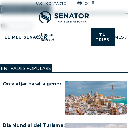
CA
FAQ
CONTACTO
DARRERES ENTRADES
Iniciar
TU
EL MEU SENADOR
MÉS
sessió
TRIES
ENTRADES POPULARS
On viatjar barat a gener
Dia Mundial del Turisme: