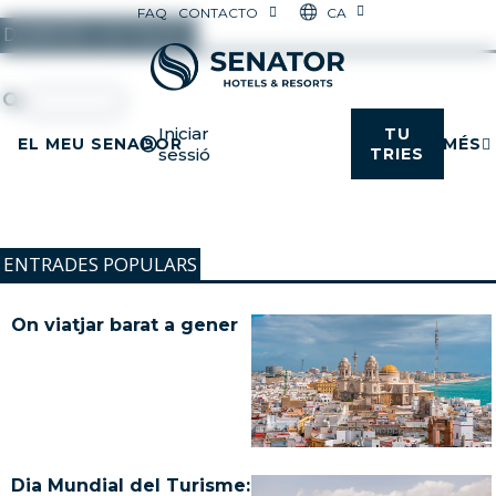
CA
FAQ
CONTACTO
DARRERES ENTRADES
Iniciar
TU
EL MEU SENADOR
MÉS
sessió
TRIES
ENTRADES POPULARS
On viatjar barat a gener
Dia Mundial del Turisme: