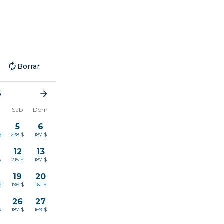
Borrar
6
Sáb
Dom
5
6
$
238 $
187 $
12
13
$
215 $
187 $
19
20
$
196 $
161 $
26
27
$
187 $
169 $