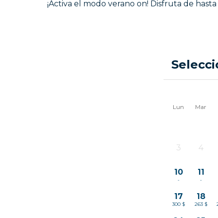
¡Activa el modo verano on! Disfruta de hast
Selecci
Lun
Mar
3
4
-
-
10
11
-
-
17
18
300 $
263 $