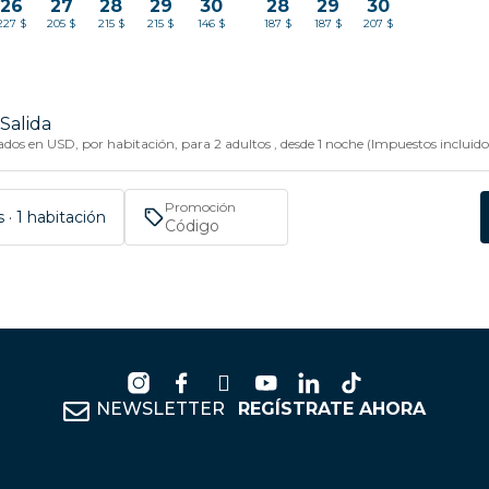
26
27
28
29
30
28
29
30
227 $
205 $
215 $
215 $
146 $
187 $
187 $
207 $
Salida
dos en USD, por habitación, para 2 adultos , desde 1 noche (Impuestos incluido
Promoción
 · 1 habitación
NEWSLETTER
REGÍSTRATE AHORA