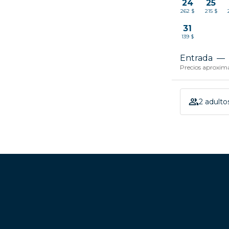
24
25
262 $
215 $
31
139 $
Entrada
—
Precios aproxima
2 adultos