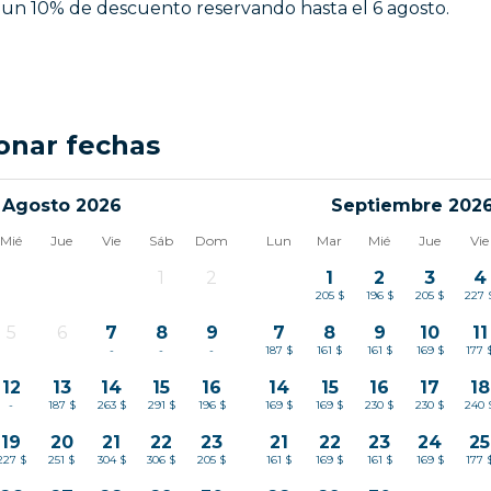
a un 10% de descuento reservando hasta el 6 agosto.
onar fechas
Agosto 2026
Septiembre 202
Mié
Jue
Vie
Sáb
Dom
Lun
Mar
Mié
Jue
Vie
1
2
1
2
3
4
-
-
205 $
196 $
205 $
227 
5
6
7
8
9
7
8
9
10
11
-
-
-
-
-
187 $
161 $
161 $
169 $
177 
12
13
14
15
16
14
15
16
17
18
-
187 $
263 $
291 $
196 $
169 $
169 $
230 $
230 $
240 
19
20
21
22
23
21
22
23
24
25
227 $
251 $
304 $
306 $
205 $
161 $
169 $
161 $
169 $
177 