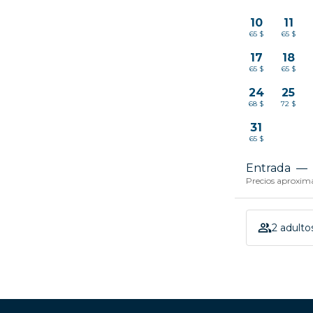
10
11
65 $
65 $
17
18
65 $
65 $
24
25
68 $
72 $
31
65 $
Entrada
—
Precios aproxima
2 adultos