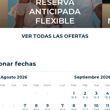
RESERVA
ANTICIPADA
N
FLEXIBLE
VER TODAS LAS OFERTAS
onar fechas
Agosto 2026
Septiembre 202
Mié
Jue
Vie
Sáb
Dom
Lun
Mar
Mié
Jue
Vie
1
2
1
2
3
4
-
-
92 $
92 $
92 $
135 
5
6
7
8
9
7
8
9
10
11
-
-
92 $
92 $
65 $
101 $
135 $
111 $
111 $
128 