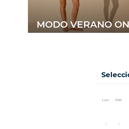
MODO VERANO O
Selecci
Lun
Mar
3
4
-
-