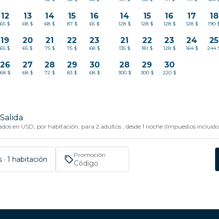
12
13
14
15
16
14
15
16
17
18
65 $
68 $
68 $
87 $
65 $
128 $
128 $
128 $
128 $
190 
19
20
21
22
23
21
22
23
24
25
65 $
65 $
75 $
75 $
68 $
135 $
181 $
128 $
164 $
244 
26
27
28
29
30
28
29
30
68 $
68 $
72 $
83 $
68 $
300 $
300 $
220 $
Salida
dos en USD, por habitación, para 2 adultos , desde 1 noche (Impuestos incluido
Promoción
 · 1 habitación