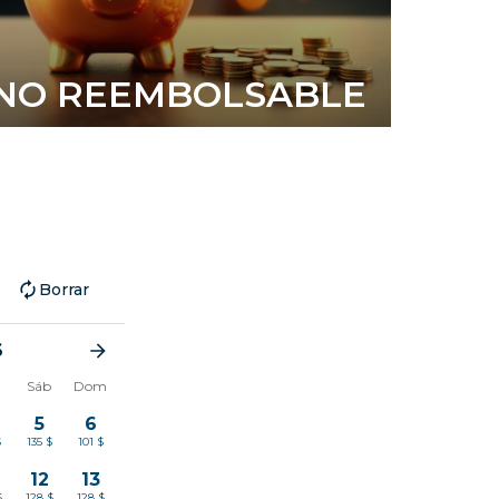
NO REEMBOLSABLE
Borrar
6
Sáb
Dom
5
6
$
135 $
101 $
12
13
$
128 $
128 $