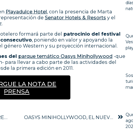
día
nat
 en
Playadulce Hotel
, con la presencia de Marta
 representación de
Senator Hotels & Resorts
y el
z.
otelero formará parte del
patrocinio del festival
Qué
 consecutivo
, poniendo en valor y apoyando la
Ver
el género Western y su proyección internacional.
pla
nes del
parque temático Oasys Minihollywood
-que
- para llevar a cabo parte de las actividades del
esde la primera edición en 2011.
Sos
tur
RGUE LA NOTA DE
mar
PRENSA
Qué
JOSÉ Mª ROSSELL RECIBE UN PREMIO A SU TRAYECTORIA EMPRESARIAL TURÍSTICA
OASYS MINIHOLLYWOOD, EL NUEVO PUNTO DE ENCUENTRO PARA EL AVE ALMERÍA-MURCIA
ago
20