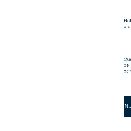
Hot
ofe
Qué
de 
de 
NU