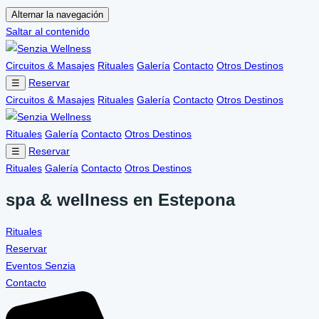
Alternar la navegación
Saltar al contenido
Circuitos & Masajes
Rituales
Galería
Contacto
Otros Destinos
Reservar
☰
Circuitos & Masajes
Rituales
Galería
Contacto
Otros Destinos
Rituales
Galería
Contacto
Otros Destinos
Reservar
☰
Rituales
Galería
Contacto
Otros Destinos
spa & wellness en Estepona
Rituales
Reservar
Eventos Senzia
Contacto