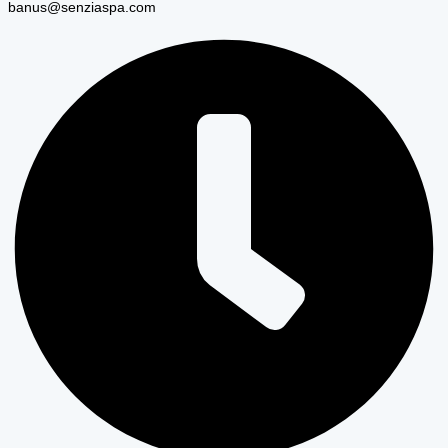
banus@senziaspa.com