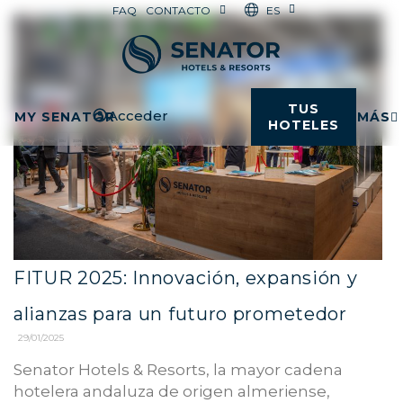
ES
FAQ
CONTACTO
TUS
Acceder
MY SENATOR
MÁS
HOTELES
FITUR 2025: Innovación, expansión y
alianzas para un futuro prometedor
29/01/2025
Senator Hotels & Resorts, la mayor cadena
hotelera andaluza de origen almeriense,