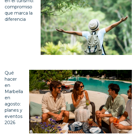
en el turismo:
compromiso
que marca la
diferencia
Qué
hacer
en
Marbella
en
agosto:
planes y
eventos
2026