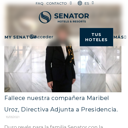
ES
FAQ
CONTACTO
TUS
Acceder
MY SENATOR
MÁS
HOTELES
Fallece nuestra compañera Maribel
Uroz, Directiva Adjunta a Presidencia.
15/03/2021
Duro revés para la familia Senator con la