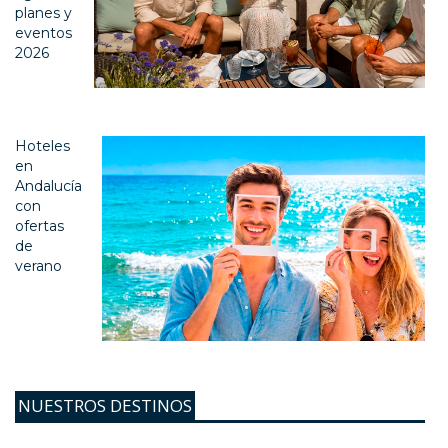
planes y
eventos
2026
Hoteles
en
Andalucía
con
ofertas
de
verano
NUESTROS DESTINOS