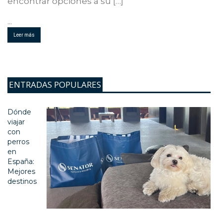
encontrar opciones a su […]
...
Leer más
ENTRADAS POPULARES
Dónde
viajar
con
perros
en
España:
Mejores
destinos