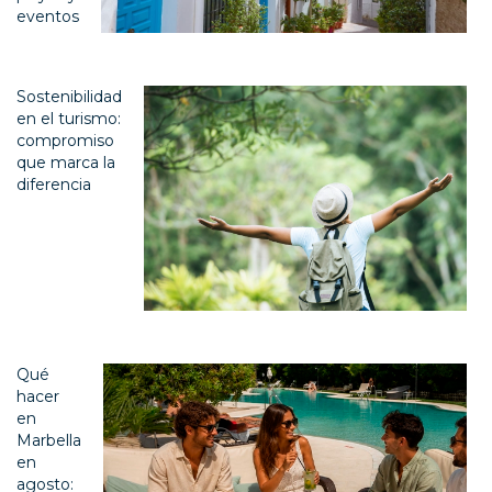
eventos
Sostenibilidad
en el turismo:
compromiso
que marca la
diferencia
Qué
hacer
en
Marbella
en
agosto: