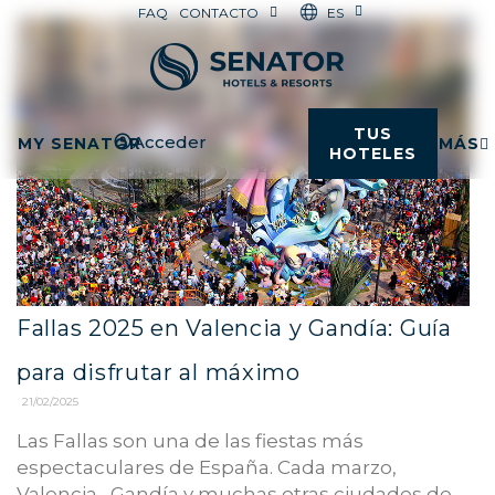
ES
FAQ
CONTACTO
TUS
Acceder
MY SENATOR
MÁS
HOTELES
Fallas 2025 en Valencia y Gandía: Guía
para disfrutar al máximo
21/02/2025
Las Fallas son una de las fiestas más
espectaculares de España. Cada marzo,
Valencia, Gandía y muchas otras ciudades de