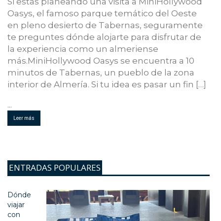
Si estás planeando una visita a MiniHollywood
Oasys, el famoso parque temático del Oeste
en pleno desierto de Tabernas, seguramente
te preguntes dónde alojarte para disfrutar de
la experiencia como un almeriense
más.MiniHollywood Oasys se encuentra a 10
minutos de Tabernas, un pueblo de la zona
interior de Almería. Si tu idea es pasar un fin […]
...
Leer más
ENTRADAS POPULARES
Dónde
viajar
con