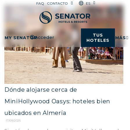
ES
FAQ
CONTACTO
TUS
Acceder
MY SENATOR
MÁS
HOTELES
Dónde alojarse cerca de
MiniHollywood Oasys: hoteles bien
ubicados en Almería
17/09/2025