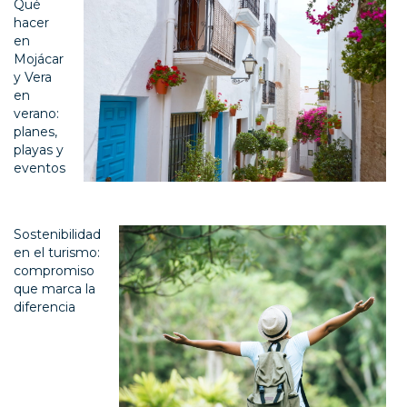
Qué
hacer
en
Mojácar
y Vera
en
verano:
planes,
playas y
eventos
Sostenibilidad
en el turismo:
compromiso
que marca la
diferencia