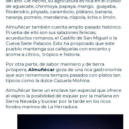
del año. De hecho, su agricultura es rica en el cultivo
de aguacate, chirimoya, papaya, mango, guayaba,
filodendro, physalis, carambolo, plátano, banana,
naranja, pomelo, mandarina, níspola, lichis o limón.
Almuñécar también cuenta amplio pasado histórico.
Prueba de ello son sus salazones fenicias,
acueductos romanos, el Castillo de San Miguel o la
Cueva Siete Palacios. Esto ha propiciado que este
pueblo mantenga sus callejuelas con encanto y
aroma a cítrico, trópico e historia.
Por otra parte, de sabor marinero y de tierra
próspera,
Almuñécar
goza de una rica gastronomía
que aún rememora tiempos pasados con platos tan
típicos como la dulce Cazuela Mohína.
Almuñécar tiene un enclave tan especial que ofrece
al viajero la posibilidad de esquiar por la mañana en
Sierra Nevada y bucear por la tarde en los ricos
fondos marinos de La Herradura.