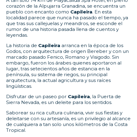
A tan solo 74 km de Playacálida Spa Hotel, en pleno
corazón de la Alpujarra Granadina, se encuentra un
pueblo con encanto como
Capileira
. En esta
localidad parece que nunca ha pasado el tiempo, ya
que tras sus callejuelas y meandros, se esconde el
rumor de una historia pasada llena de cuentos y
leyendas.
La historia de
Capileira
arranca en la época de los
Godos, con arquitectura de origen Bereber y con un
marcado pasado Fenico, Romano y Visigodo. Sin
embargo, fueron los árabes quienes aportaron al
lugar, tras setecientos años de estancia en la
península, su sistema de riegos, su principal
arquitectura, la actual agricultura y sus raíces
lingüísticas.
Disfrutar de un paseo por
Capileira
, la Puerta de
Sierra Nevada, es un deleite para los sentidos.
Saborear su rica cultura culinaria, vivir sus fiestas y
deleitarse con su artesanía, es un privilegio al alcance
de cualquiera a tan solo unos kilómetros de la Costa
Tropical.