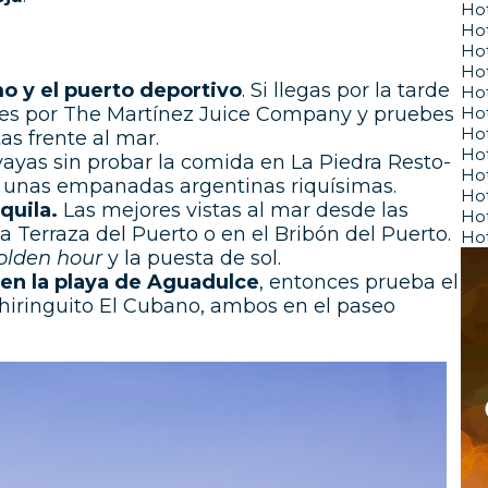
Hot
Ho
Hot
Ho
o y el puerto deportivo
. Si llegas por la tarde
Ho
Hot
s por The Martínez Juice Company y pruebes
Hot
as frente al mar.
Hot
 vayas sin probar la comida en La Piedra Resto-
Hot
 y unas empanadas argentinas riquísimas.
Ho
quila.
Las mejores vistas al mar desde las
Hot
La Terraza del Puerto o en el Bribón del Puerto.
Hot
olden hour
y la puesta de sol.
 en la playa de Aguadulce
, entonces prueba el
Chiringuito El Cubano, ambos en el paseo