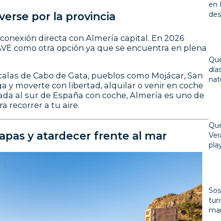
en 
erse por la provincia
des
: conexión directa con Almería capital. En 2026
VE como otra opción ya que se encuentra en plena
Qué
día
s calas de Cabo de Gata, pueblos como Mojácar, San
nat
y moverte con libertad, alquilar o venir en coche
pada al sur de España con coche, Almería es uno de
 recorrer a tu aire.
Qué
tapas y atardecer frente al mar
Ver
pla
Sos
tur
mar