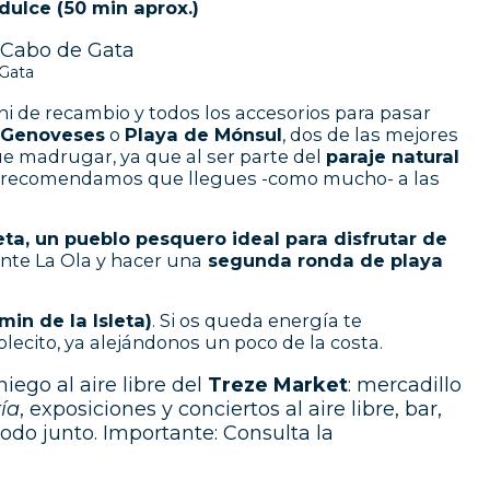
ulce (50 min aprox.)
 Gata
ini de recambio y todos los accesorios para pasar
s Genoveses
o
Playa de Mónsul
, dos de las mejores
e madrugar, ya que al ser parte del
paraje natural
Te recomendamos que llegues -como mucho- a las
leta, un pueblo pesquero ideal para disfrutar de
nte La Ola y hacer una
segunda ronda de playa
 min de la Isleta)
. Si os queda energía te
ecito, ya alejándonos un poco de la costa.
iego al aire libre del
Treze Market
: mercadillo
ía
, exposiciones y conciertos al aire libre, bar,
odo junto. Importante: Consulta la