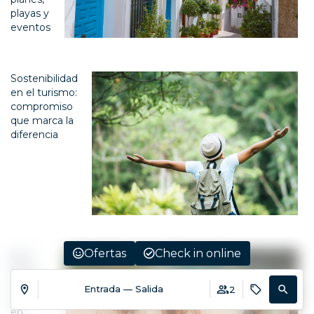
playas y
eventos
Sostenibilidad
en el turismo:
compromiso
que marca la
diferencia
Ofertas
Check in online
Qué
hacer
en
Entrada — Salida
2
Marbella
en