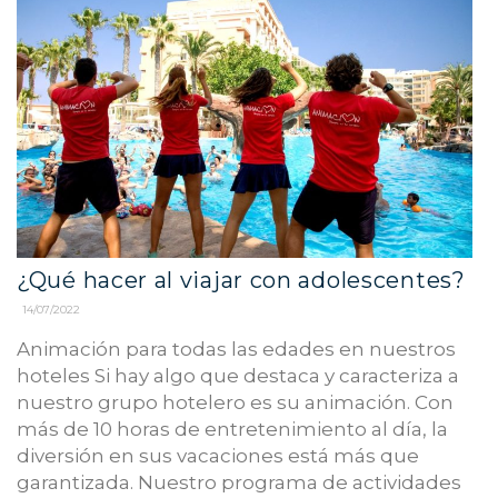
¿Qué hacer al viajar con adolescentes?
14/07/2022
Animación para todas las edades en nuestros
hoteles Si hay algo que destaca y caracteriza a
nuestro grupo hotelero es su animación. Con
más de 10 horas de entretenimiento al día, la
diversión en sus vacaciones está más que
garantizada. Nuestro programa de actividades