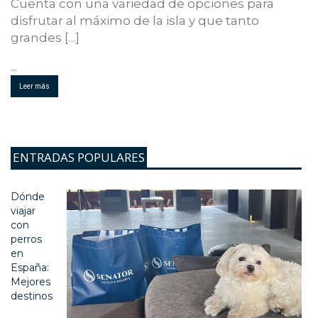
Cuenta con una variedad de opciones para
disfrutar al máximo de la isla y que tanto
grandes […]
...
Leer más
ENTRADAS POPULARES
Dónde
viajar
con
perros
en
España:
Mejores
destinos